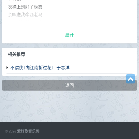
天涯远无处不为家
衣襟上别好了晚霞
蓬门自我也像广厦
论意气不计多或寡
余晖送我牵匹老马
占三分便敢自称为侠
刀可捉拳也耍
正路过烟村里人家
偶尔闲来问个生杀
恰似当年故里正飞花
没得英雄名讳
展开
掂量些旧事抵酒价
醉过风喝过茶
向江南折过花
寻常巷口寻个酒家
对春风与红蜡
多情总似我风流爱天下
相关推荐
在座皆算老友
人世肯相逢知己幸有七八
邀我拍坛去醉眼万斗烟霞
碗底便是天涯
向江北饮过马
不谓侠 (向江南折过花) - 于春洋
天涯远无处不为家
对西风与黄沙
无情也似我
蓬门自我也像广厦
向剑底斩桃花
返回
人世难相逢
论意气不计多或寡
谢青山催白发
占三分便敢自称为侠
慷慨唯霜雪
相赠眉间一道疤
刀可捉拳也耍
过三巡酒气开月华
偶尔闲来问个生杀
浓醉到五更不还家
漫说道无瑕少年事
没得英雄名讳
敢夸玉带宝剑青骢马
眠星子枕霜花
掂量些旧事抵酒价
旧茅草也比神仙榻
© 2026
爱好歌音乐网
向江南折过花
交游任意南北