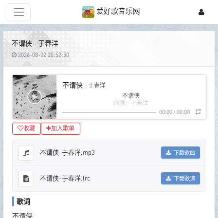
爱好歌音乐网
不谓侠 - 于春洋
2026-08-02 20:52:50
不谓侠
- 于春洋
不谓侠
演唱：于春洋
作词：迟意
00:00
/
00:00
作曲：潮汐-tide
混音：Gfanfan
收藏
加入歌单
制作人：于春洋、杨佳益
总策划：杨佳益、于春洋
出品人：莫堂庆、杨佳益
不谓侠-于春洋.mp3
下载歌曲
衣襟上别好了晚霞
余晖送我牵匹老马
正路过烟村里人家
不谓侠-于春洋.lrc
下载歌词
恰似当年故里正飞花
醉过风喝过茶
寻常巷口寻个酒家
歌词
在座皆算老友
碗底便是天涯
不谓侠