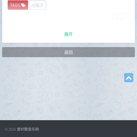
TAGS
dj玩少
反馈
展开
返回
© 2026
爱好歌音乐网